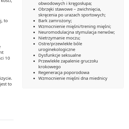
 kości,
obwodowych i kręgosłupa;
Obrzęki stawowe – zwichnięcia,
skręcenia po urazach sportowych;
, to
Bark zamrożony;
Wzmocnienie mięśni/trening mięśni;
Neuromodulacjna stymulacja nerwów;
Nietrzymanie moczu;
Ostre/przewlekłe bóle
e
uroginekologiczne
nt
Dysfunkcje seksualne
ci 10
Przewlekłe zapalenie gruczołu
krokowego
Regeneracja poporodowa
zycie.
Wzmocnienie mięśni dna miednicy
jest to