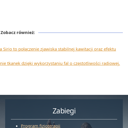
Zobacz również:
a Sirio to połączenie zjawiska stabilnej kawitacji oraz efektu
ie tkanek dzięki wykorzystaniu fal o częstotliwości radiowej.
Zabiegi
Program fizjoterapii