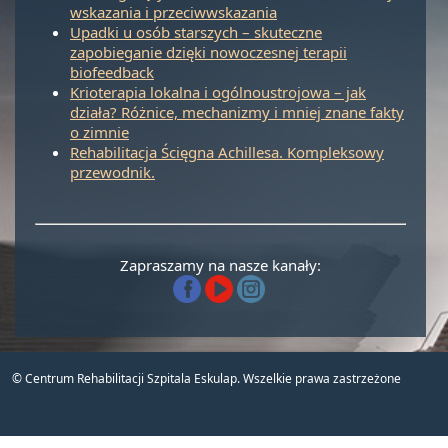
wskazania i przeciwwskazania
Upadki u osób starszych – skuteczne
zapobieganie dzięki nowoczesnej terapii
biofeedback
Krioterapia lokalna i ogólnoustrojowa – jak
działa? Różnice, mechanizmy i mniej znane fakty
o zimnie
Rehabilitacja Ścięgna Achillesa. Kompleksowy
przewodnik.
Zapraszamy na nasze kanały:
© Centrum Rehabilitacji Szpitala Eskulap. Wszelkie prawa zastrzeżone