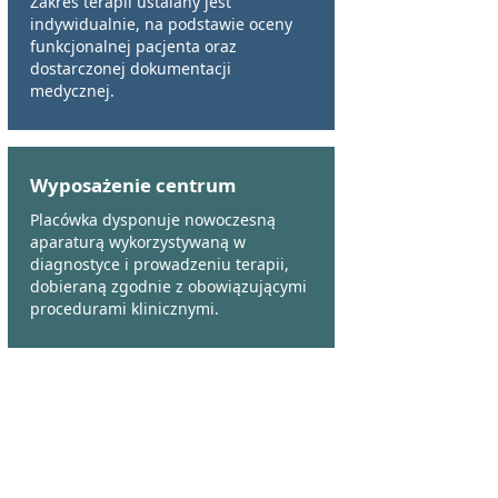
Zakres terapii ustalany jest
indywidualnie, na podstawie oceny
funkcjonalnej pacjenta oraz
dostarczonej dokumentacji
medycznej.
Wyposażenie centrum
Placówka dysponuje nowoczesną
aparaturą wykorzystywaną w
diagnostyce i prowadzeniu terapii,
dobieraną zgodnie z obowiązującymi
procedurami klinicznymi.