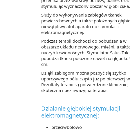
przenika przez warstwy odzieży, tkanek oraz
stymulując wyznaczony obszar w głębi ciała.
Służy do wykonywania zabiegów tkanek
powierzchownych a także położonych głębiej
niewątpliwy atut aparatu do stymulacji
elektromagnetycznej.
Podczas terapii dochodzi do pobudzenia w
obszarze układu nerwowego, mięśni, a takż
naczyń krwionośnych. Stymulator Salus-Tale
pobudza tkanki położone nawet na głębokoś
cm.
Dzięki zabiegom można pozbyć się szybko
uporczywego bólu często już po pierwszej wi
Rezultaty terapii są potwierdzone klinicznie, 
skuteczna i bezinwazyjna terapia.
Działanie głębokiej stymulacji
elektromagnetycznej:
przeciwbólowo