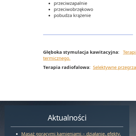
przeciwzapalnie
przeciwobrzękowo
pobudza krążenie
Głęboka stymulacja kawitacyjna
:
Terapi
termicznego.
Terapia radiofalowa
:
Selektywne przegrzan
Aktualności
Masaż gorącymi kamieniami – działanie, efekty,