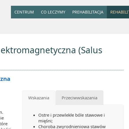
CENTRUM
CO LECZYMY
PREHABILITACJA
REHABILI
lektromagnetyczna (Salus
czna
Wskazania
Przeciwwskazania
m.
Ostre i przewlekłe bóle stawowe i
ie
mięśni;
tóre
Choroba zwyrodnieniowa stawów